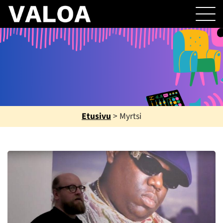
Etusivu
>
Myrtsi