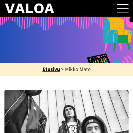
Etusivu
>
Mikko Mato