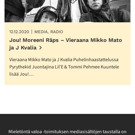
12.12.2020
MEDIA, RADIO
Jou! Moreeni Räps – Vieraana Mikko Mato
ja J Kvalia
Vieraana Mikko Mato ja J Kvalia Puhelinhaastattelussa
Pyrythekid Juontajina Lil’E & Tommi Pehmee Kuuntele
lisää Jou!…
Mieletöntä valoa -toimituksen mediasisältöjen taustalla on