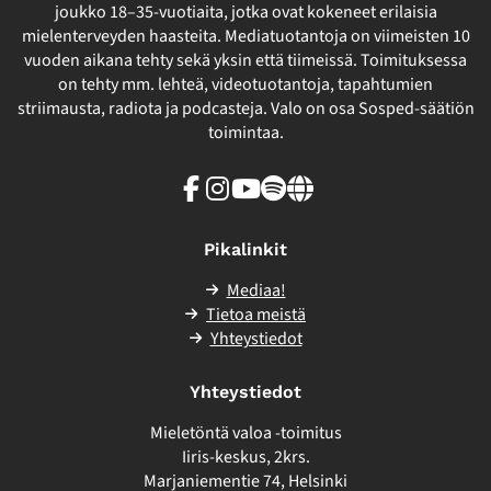
joukko 18–35-vuotiaita, jotka ovat kokeneet erilaisia
mielenterveyden haasteita. Mediatuotantoja on viimeisten 10
vuoden aikana tehty sekä yksin että tiimeissä. Toimituksessa
on tehty mm. lehteä, videotuotantoja, tapahtumien
striimausta, radiota ja podcasteja. Valo on osa Sosped-säätiön
toimintaa.
Facebook
Instagram
Youtube
Spotify
Linkki
sivuston
ulkopuolelle
Pikalinkit
Mediaa!
Tietoa meistä
Yhteystiedot
Yhteystiedot
Mieletöntä valoa -toimitus
Iiris-keskus, 2krs.
Marjaniementie 74, Helsinki