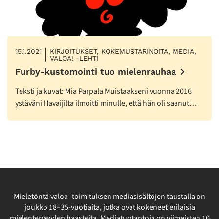
15.1.2021
KIRJOITUKSET, KOKEMUSTARINOITA, MEDIA,
VALOA! -LEHTI
Furby-kustomointi tuo mielenrauhaa
Teksti ja kuvat: Mia Parpala Muistaakseni vuonna 2016
ystäväni Havaijilta ilmoitti minulle, että hän oli saanut…
Mieletöntä valoa -toimituksen mediasisältöjen taustalla on
joukko 18–35-vuotiaita, jotka ovat kokeneet erilaisia
mielenterveyden haasteita. Mediatuotantoja on viimeisten 10