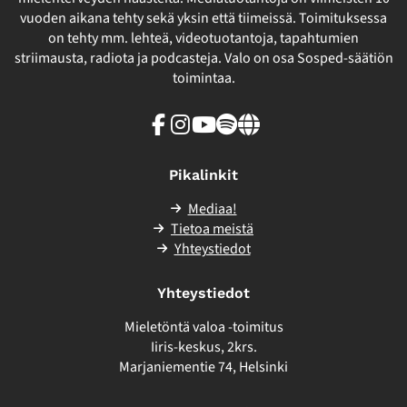
vuoden aikana tehty sekä yksin että tiimeissä. Toimituksessa
on tehty mm. lehteä, videotuotantoja, tapahtumien
striimausta, radiota ja podcasteja. Valo on osa Sosped-säätiön
toimintaa.
Facebook
Instagram
Youtube
Spotify
Linkki
sivuston
ulkopuolelle
Pikalinkit
Mediaa!
Tietoa meistä
Yhteystiedot
Yhteystiedot
Mieletöntä valoa -toimitus
Iiris-keskus, 2krs.
Marjaniementie 74, Helsinki