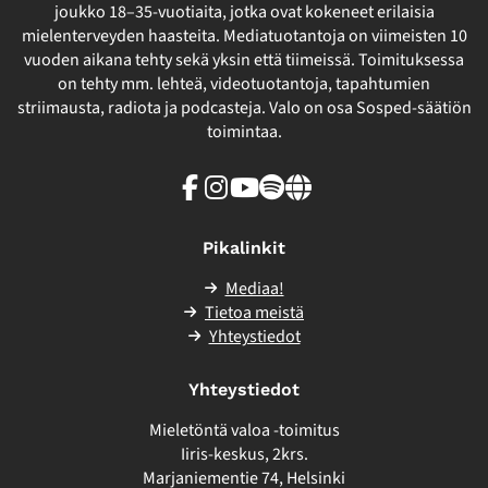
joukko 18–35-vuotiaita, jotka ovat kokeneet erilaisia
mielenterveyden haasteita. Mediatuotantoja on viimeisten 10
vuoden aikana tehty sekä yksin että tiimeissä. Toimituksessa
on tehty mm. lehteä, videotuotantoja, tapahtumien
striimausta, radiota ja podcasteja. Valo on osa Sosped-säätiön
toimintaa.
Facebook
Instagram
Youtube
Spotify
Linkki
sivuston
ulkopuolelle
Pikalinkit
Mediaa!
Tietoa meistä
Yhteystiedot
Yhteystiedot
Mieletöntä valoa -toimitus
Iiris-keskus, 2krs.
Marjaniementie 74, Helsinki