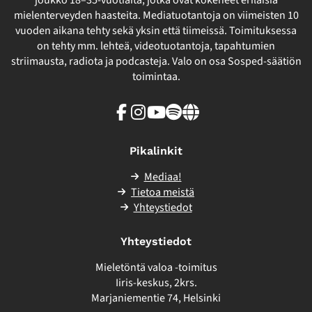
joukko 18–35-vuotiaita, jotka ovat kokeneet erilaisia
mielenterveyden haasteita. Mediatuotantoja on viimeisten 10
vuoden aikana tehty sekä yksin että tiimeissä. Toimituksessa
on tehty mm. lehteä, videotuotantoja, tapahtumien
striimausta, radiota ja podcasteja. Valo on osa Sosped-säätiön
toimintaa.
Facebook
Instagram
Youtube
Spotify
Linkki
sivuston
ulkopuolelle
Pikalinkit
Mediaa!
Tietoa meistä
Yhteystiedot
Yhteystiedot
Mieletöntä valoa -toimitus
Iiris-keskus, 2krs.
Marjaniementie 74, Helsinki