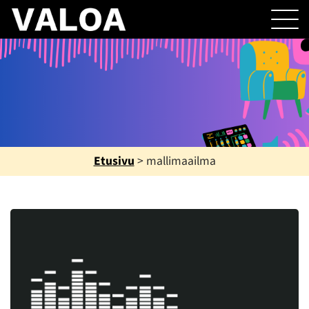
Etusivu
>
mallimaailma