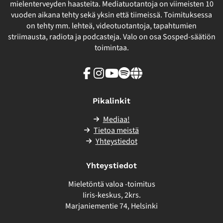
mielenterveyden haasteita. Mediatuotantoja on viimeisten 10
vuoden aikana tehty sekä yksin että tiimeissä. Toimituksessa
on tehty mm. lehteä, videotuotantoja, tapahtumien
striimausta, radiota ja podcasteja. Valo on osa Sosped-säätiön
toimintaa.
Facebook
Instagram
Youtube
Spotify
Linkki
sivuston
ulkopuolelle
Pikalinkit
Mediaa!
Tietoa meistä
Yhteystiedot
Yhteystiedot
Mieletöntä valoa -toimitus
Iiris-keskus, 2krs.
Marjaniementie 74, Helsinki