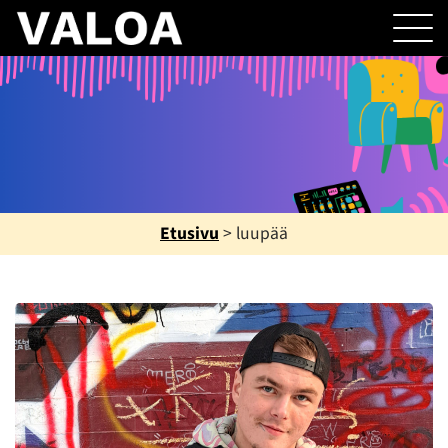
Etusivu
>
luupää