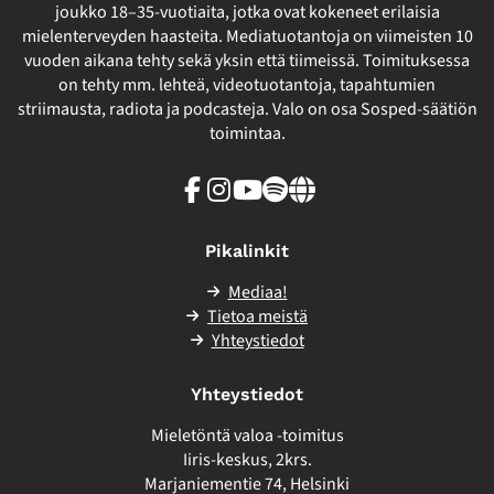
joukko 18–35-vuotiaita, jotka ovat kokeneet erilaisia
mielenterveyden haasteita. Mediatuotantoja on viimeisten 10
vuoden aikana tehty sekä yksin että tiimeissä. Toimituksessa
on tehty mm. lehteä, videotuotantoja, tapahtumien
striimausta, radiota ja podcasteja. Valo on osa Sosped-säätiön
toimintaa.
Facebook
Instagram
Youtube
Spotify
Linkki
sivuston
ulkopuolelle
Pikalinkit
Mediaa!
Tietoa meistä
Yhteystiedot
Yhteystiedot
Mieletöntä valoa -toimitus
Iiris-keskus, 2krs.
Marjaniementie 74, Helsinki