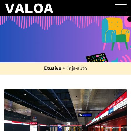
Etusivu
>
linja-auto