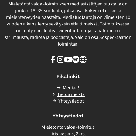
Mieletöntä valoa -toimituksen mediasisältöjen taustalla on
joukko 18–35-vuotiaita, jotka ovat kokeneet erilaisia
mielenterveyden haasteita. Mediatuotantoja on viimeisten 10
vuoden aikana tehty sekä yksin että tiimeissä. Toimituksessa
on tehty mm. lehteä, videotuotantoja, tapahtumien
striimausta, radiota ja podcasteja. Valo on osa Sosped-säätiön
toimintaa.
Facebook
Instagram
Youtube
Spotify
Linkki
sivuston
ulkopuolelle
Pikalinkit
Mediaa!
Tietoa meistä
Yhteystiedot
Yhteystiedot
Mieletöntä valoa -toimitus
Iiris-keskus, 2krs.