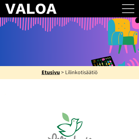
Etusivu
>
Lilinkotisäätiö