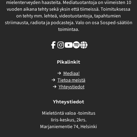
mielenterveyden haasteita. Mediatuotantoja on viimeisten 10
vuoden aikana tehty sekä yksin että tiimeissä. Toimituksessa
on tehty mm. lehteä, videotuotantoja, tapahtumien
striimausta, radiota ja podcasteja. Valo on osa Sosped-säätiön
toimintaa.
Facebook
Instagram
Youtube
Spotify
Linkki
sivuston
ulkopuolelle
Pikalinkit
Mediaa!
Tietoa meistä
Yhteystiedot
Yhteystiedot
Mieletöntä valoa -toimitus
Iiris-keskus, 2krs.
Marjaniementie 74, Helsinki