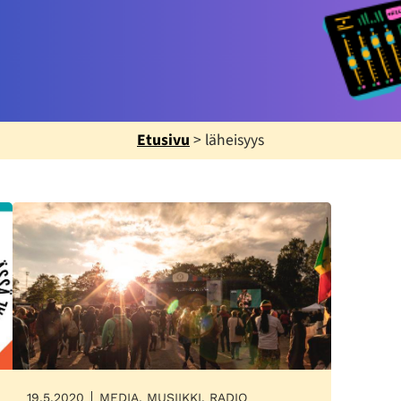
Etusivu
>
läheisyys
19.5.2020
MEDIA, MUSIIKKI, RADIO