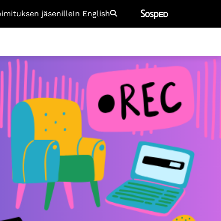
oimituksen jäsenille
In English
Etsi