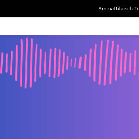
Ammattilaisille
T