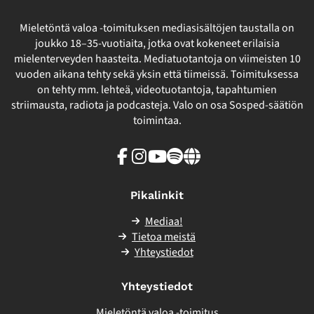
Mieletöntä valoa -toimituksen mediasisältöjen taustalla on
joukko 18–35-vuotiaita, jotka ovat kokeneet erilaisia
mielenterveyden haasteita. Mediatuotantoja on viimeisten 10
vuoden aikana tehty sekä yksin että tiimeissä. Toimituksessa
on tehty mm. lehteä, videotuotantoja, tapahtumien
striimausta, radiota ja podcasteja. Valo on osa Sosped-säätiön
toimintaa.
Facebook
Instagram
Youtube
Spotify
Linkki
sivuston
ulkopuolelle
Pikalinkit
Mediaa!
Tietoa meistä
Yhteystiedot
Yhteystiedot
Mieletöntä valoa -toimitus