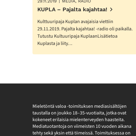
29.11.2019
MEDIA, RADIO
KUPLA – Pajalta kajahtaa!
Kulttuuripaja Kuplan avajaisia viettiin
29.11.2019. Pajalta kajahtaa! -radio oli paikalla.
Tutustu Kultuuripaja KuplaanLisätietoa
Kuplasta ja liity…
Mieletöntä valoa -toimituksen mediasisältöjen
taustalla on joukko 18–35-vuotiaita, jotka ovat
kokeneet erilaisia mielenterveyden haasteita.
Mediatuotantoja on viimeisten 10 vuoden aikana
tehty sekä yksin että tiimeissä. Toimituksessa on