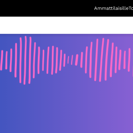
Ammattilaisille
T