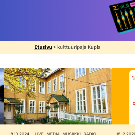
Etusivu
>
kulttuuripaja Kupla
18.10.2024
LIVE, MEDIA, MUSIIKKI, RADIO,
18.12.202