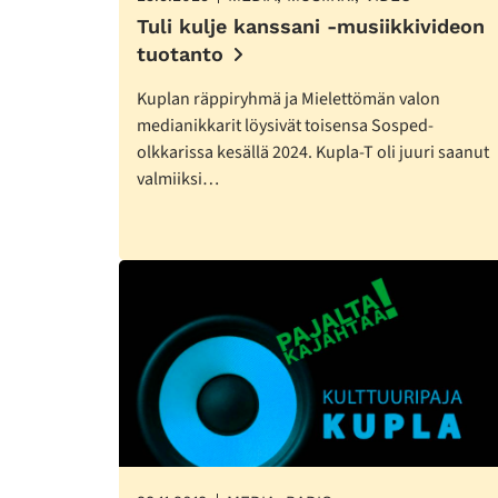
Tuli kulje kanssani -musiikkivideon
tuotanto
Kuplan räppiryhmä ja Mielettömän valon
medianikkarit löysivät toisensa Sosped-
olkkarissa kesällä 2024. Kupla-T oli juuri saanut
valmiiksi…