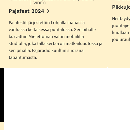
VIDEO
Pikkuj
Pajafest 2024
Heittäyd
Pajafestit järjestettiin Lohjalla ihanassa
juontaji
vanhassa keltaisessa puutalossa. Sen pihalle
kuullaan
kurvattiin Mielettömän valon mobiililla
joulurau
studiolla, joka tällä kertaa oli matkailuautossa ja
sen pihalla. Pajaradio kuultiin suorana
tapahtumasta.