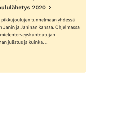
oululähetys 2020
y pikkujoulujen tunnelmaan yhdessä
en Janin ja Janinan kanssa. Ohjelmassa
 mielenterveyskuntoutujan
han julistus ja kuinka…