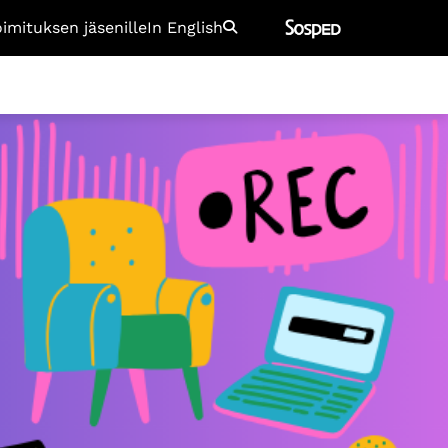
oimituksen jäsenille
In English
Etsi