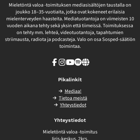
Mieletöntä valoa -toimituksen mediasisältöjen taustalla on
joukko 18–35-vuotiaita, jotka ovat kokeneet erilaisia
mielenterveyden haasteita. Mediatuotantoja on viimeisten 10
vuoden aikana tehty sekä yksin että tiimeissä. Toimituksessa
on tehty mm. lehteä, videotuotantoja, tapahtumien
striimausta, radiota ja podcasteja. Valo on osa Sosped-säätiön
toimintaa.
Facebook
Instagram
Youtube
Spotify
Linkki
sivuston
ulkopuolelle
Pikalinkit
Mediaa!
Tietoa meistä
Yhteystiedot
Yhteystiedot
Mieletöntä valoa -toimitus
Iiris-keskus, 2krs.