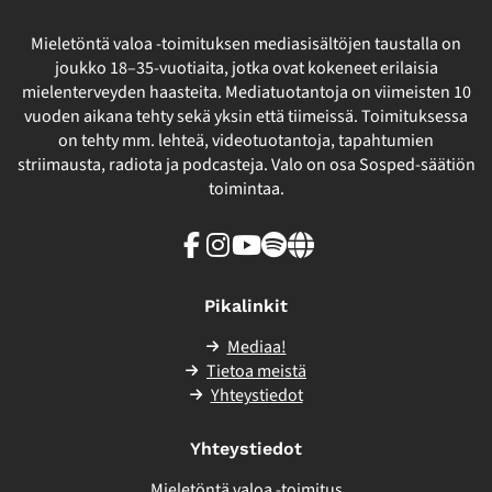
Mieletöntä valoa -toimituksen mediasisältöjen taustalla on
joukko 18–35-vuotiaita, jotka ovat kokeneet erilaisia
mielenterveyden haasteita. Mediatuotantoja on viimeisten 10
vuoden aikana tehty sekä yksin että tiimeissä. Toimituksessa
on tehty mm. lehteä, videotuotantoja, tapahtumien
striimausta, radiota ja podcasteja. Valo on osa Sosped-säätiön
toimintaa.
Facebook
Instagram
Youtube
Spotify
Linkki
sivuston
ulkopuolelle
Pikalinkit
Mediaa!
Tietoa meistä
Yhteystiedot
Yhteystiedot
Mieletöntä valoa -toimitus