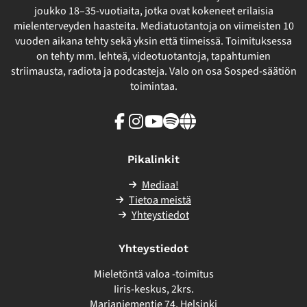
joukko 18–35-vuotiaita, jotka ovat kokeneet erilaisia
mielenterveyden haasteita. Mediatuotantoja on viimeisten 10
vuoden aikana tehty sekä yksin että tiimeissä. Toimituksessa
on tehty mm. lehteä, videotuotantoja, tapahtumien
striimausta, radiota ja podcasteja. Valo on osa Sosped-säätiön
toimintaa.
Facebook
Instagram
Youtube
Spotify
Linkki
sivuston
ulkopuolelle
Pikalinkit
Mediaa!
Tietoa meistä
Yhteystiedot
Yhteystiedot
Mieletöntä valoa -toimitus
Iiris-keskus, 2krs.
Marjaniementie 74, Helsinki