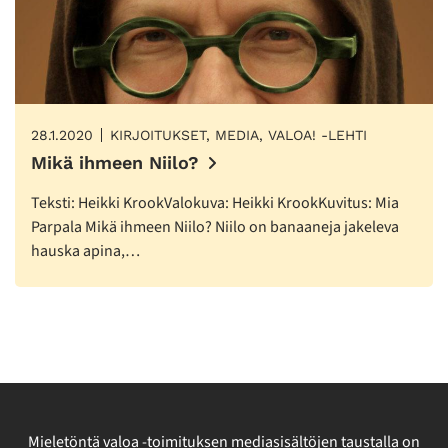
28.1.2020
KIRJOITUKSET, MEDIA, VALOA! -LEHTI
Mikä ihmeen Niilo?
Teksti: Heikki KrookValokuva: Heikki KrookKuvitus: Mia
Parpala Mikä ihmeen Niilo? Niilo on banaaneja jakeleva
hauska apina,…
Mieletöntä valoa -toimituksen mediasisältöjen taustalla on