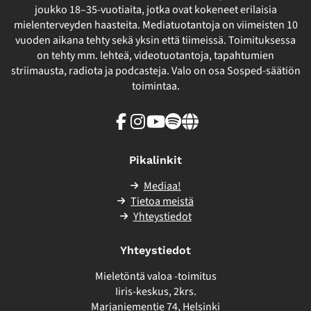
joukko 18–35-vuotiaita, jotka ovat kokeneet erilaisia
mielenterveyden haasteita. Mediatuotantoja on viimeisten 10
vuoden aikana tehty sekä yksin että tiimeissä. Toimituksessa
on tehty mm. lehteä, videotuotantoja, tapahtumien
striimausta, radiota ja podcasteja. Valo on osa Sosped-säätiön
toimintaa.
Facebook
Instagram
Youtube
Spotify
Linkki
sivuston
ulkopuolelle
Pikalinkit
Mediaa!
Tietoa meistä
Yhteystiedot
Yhteystiedot
Mieletöntä valoa -toimitus
Iiris-keskus, 2krs.
Marjaniementie 74, Helsinki