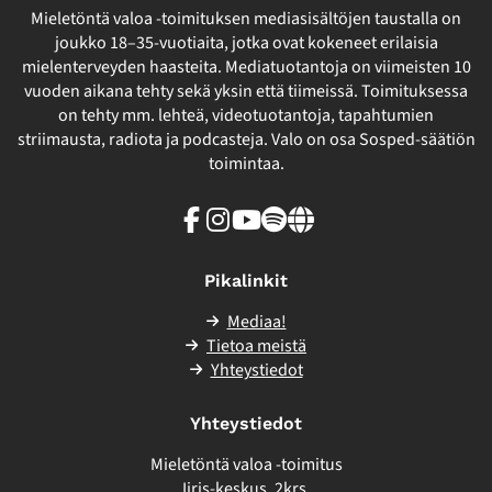
Mieletöntä valoa -toimituksen mediasisältöjen taustalla on
joukko 18–35-vuotiaita, jotka ovat kokeneet erilaisia
mielenterveyden haasteita. Mediatuotantoja on viimeisten 10
vuoden aikana tehty sekä yksin että tiimeissä. Toimituksessa
on tehty mm. lehteä, videotuotantoja, tapahtumien
striimausta, radiota ja podcasteja. Valo on osa Sosped-säätiön
toimintaa.
Facebook
Instagram
Youtube
Spotify
Linkki
sivuston
ulkopuolelle
Pikalinkit
Mediaa!
Tietoa meistä
Yhteystiedot
Yhteystiedot
Mieletöntä valoa -toimitus
Iiris-keskus, 2krs.