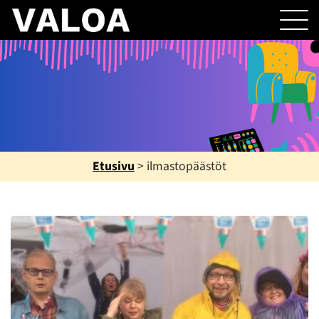
Etusivu
>
ilmastopäästöt