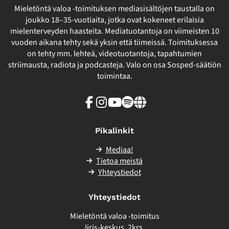
Mieletöntä valoa -toimituksen mediasisältöjen taustalla on
joukko 18–35-vuotiaita, jotka ovat kokeneet erilaisia
mielenterveyden haasteita. Mediatuotantoja on viimeisten 10
vuoden aikana tehty sekä yksin että tiimeissä. Toimituksessa
on tehty mm. lehteä, videotuotantoja, tapahtumien
striimausta, radiota ja podcasteja. Valo on osa Sosped-säätiön
toimintaa.
Facebook
Instagram
Youtube
Spotify
Linkki
sivuston
ulkopuolelle
Pikalinkit
Mediaa!
Tietoa meistä
Yhteystiedot
Yhteystiedot
Mieletöntä valoa -toimitus
Iiris-keskus, 2krs.