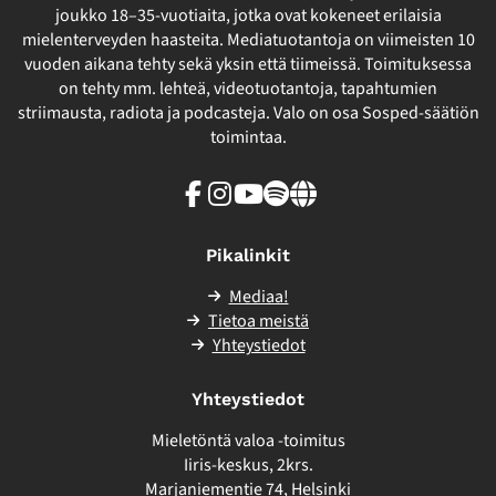
joukko 18–35-vuotiaita, jotka ovat kokeneet erilaisia
mielenterveyden haasteita. Mediatuotantoja on viimeisten 10
vuoden aikana tehty sekä yksin että tiimeissä. Toimituksessa
on tehty mm. lehteä, videotuotantoja, tapahtumien
striimausta, radiota ja podcasteja. Valo on osa Sosped-säätiön
toimintaa.
Facebook
Instagram
Youtube
Spotify
Linkki
sivuston
ulkopuolelle
Pikalinkit
Mediaa!
Tietoa meistä
Yhteystiedot
Yhteystiedot
Mieletöntä valoa -toimitus
Iiris-keskus, 2krs.
Marjaniementie 74, Helsinki