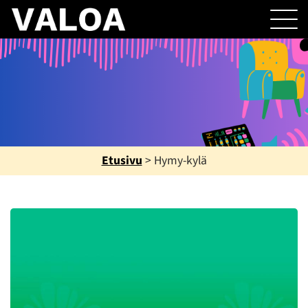
Etusivu
>
Hymy-kylä