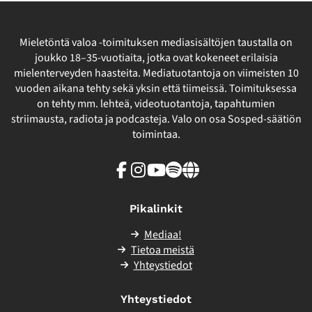
Mieletöntä valoa -toimituksen mediasisältöjen taustalla on
joukko 18–35-vuotiaita, jotka ovat kokeneet erilaisia
mielenterveyden haasteita. Mediatuotantoja on viimeisten 10
vuoden aikana tehty sekä yksin että tiimeissä. Toimituksessa
on tehty mm. lehteä, videotuotantoja, tapahtumien
striimausta, radiota ja podcasteja. Valo on osa Sosped-säätiön
toimintaa.
Facebook
Instagram
Youtube
Spotify
Linkki
sivuston
ulkopuolelle
Pikalinkit
Mediaa!
Tietoa meistä
Yhteystiedot
Yhteystiedot