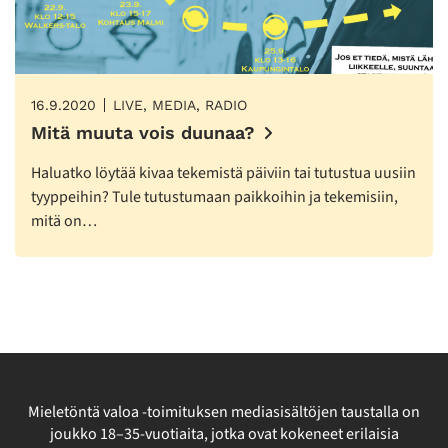
16.9.2020
LIVE, MEDIA, RADIO
Mitä muuta vois duunaa?
Haluatko löytää kivaa tekemistä päiviin tai tutustua uusiin
tyyppeihin? Tule tutustumaan paikkoihin ja tekemisiin,
mitä on…
Mieletöntä valoa -toimituksen mediasisältöjen taustalla on
joukko 18–35-vuotiaita, jotka ovat kokeneet erilaisia