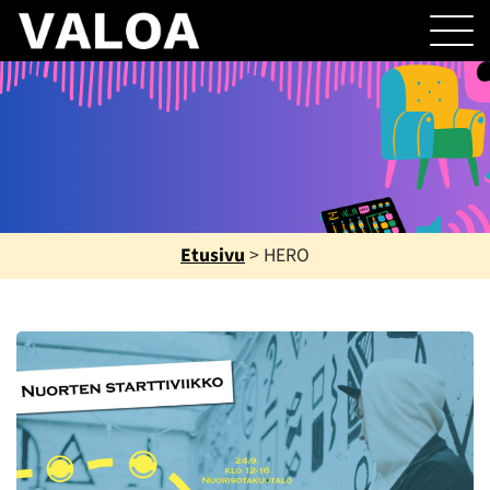
Etusivu
>
HERO