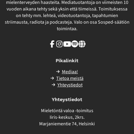
mielenterveyden haasteita. Mediatuotantoja on viimeisten 10
vuoden aikana tehty sekä yksin että tiimeissä. Toimituksessa
on tehty mm. lehteä, videotuotantoja, tapahtumien
striimausta, radiota ja podcasteja. Valo on osa Sosped-säätiön
toimintaa.
Facebook
Instagram
Youtube
Spotify
Linkki
sivuston
ulkopuolelle
Pikalinkit
Mediaa!
Tietoa meistä
Yhteystiedot
Yhteystiedot
Mieletöntä valoa -toimitus
Iiris-keskus, 2krs.
Marjaniementie 74, Helsinki