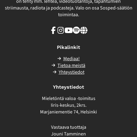
on tehty mm. lehteä, videotuotantoja, tapahtumien
striimausta, radiota ja podcasteja. Valo on osa Sosped-säätiön
toimintaa.
Facebook
Instagram
Youtube
Spotify
Linkki
sivuston
ulkopuolelle
Pikalinkit
Mediaa!
Tietoa meistä
Yhteystiedot
Yhteystiedot
Mieletöntä valoa -toimitus
Iiris-keskus, 2krs.
Marjaniementie 74, Helsinki
Vastaava tuottaja
Jouni Tamminen