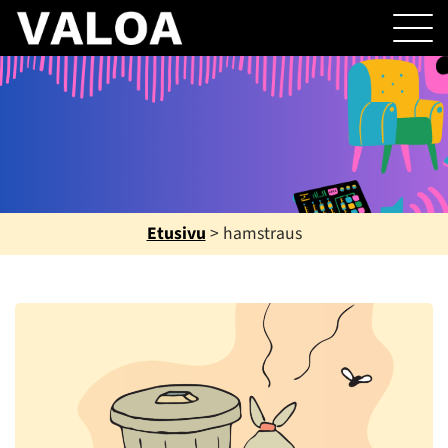
Etusivu
>
hamstraus