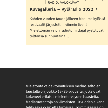
RADIO, VALOKUVAT
Kuvagalleria – Kyläradio 2022
Kahden vuoden tauon jälkeen Maailma kylässä -
festivaalit järjestettiin viimein livenä.
Mielettömän valon radiotoimittajat pystyttivät
telttansa sunnuntaina…
Mieletöntä valoa -toimituksen mediasisältöjen
taustalla on joukko 18–35-vuotiaita, jotka ovat
kokeneet erilaisia mielenterveyden haasteita.
Mediatuotantoja on viimeisten 10 vuoden aikana
tehty sekä yksin että tiimeissä. Toimituksessa on