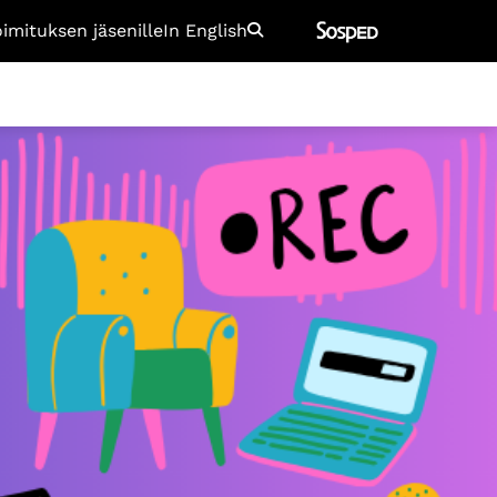
oimituksen jäsenille
In English
Etsi