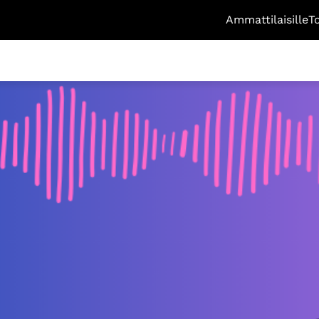
Ammattilaisille
T