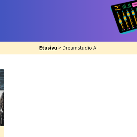
Etusivu
>
Dreamstudio AI