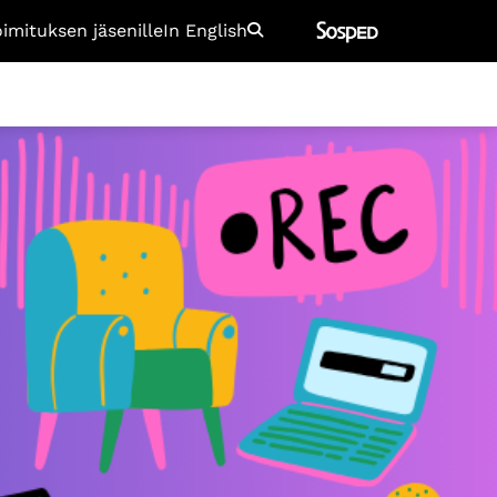
oimituksen jäsenille
In English
Etsi