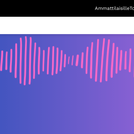
Ammattilaisille
T