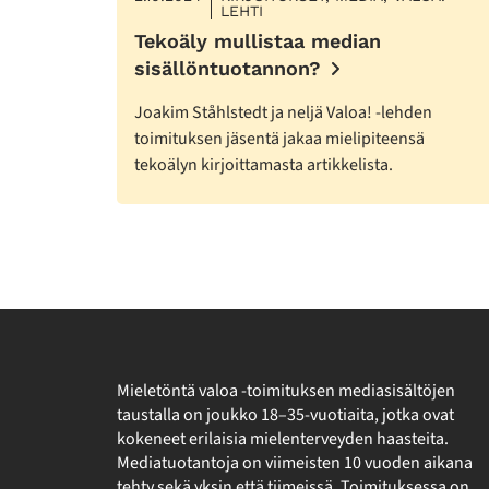
LEHTI
Tekoäly mullistaa median
sisällöntuotannon?
Joakim Ståhlstedt ja neljä Valoa! -lehden
toimituksen jäsentä jakaa mielipiteensä
tekoälyn kirjoittamasta artikkelista.
Mieletöntä valoa -toimituksen mediasisältöjen
taustalla on joukko 18–35-vuotiaita, jotka ovat
kokeneet erilaisia mielenterveyden haasteita.
Mediatuotantoja on viimeisten 10 vuoden aikana
tehty sekä yksin että tiimeissä. Toimituksessa on