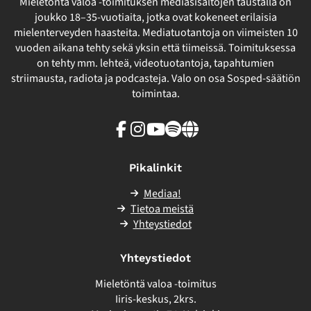
Mieletöntä valoa -toimituksen mediasisältöjen taustalla on
joukko 18–35-vuotiaita, jotka ovat kokeneet erilaisia
mielenterveyden haasteita. Mediatuotantoja on viimeisten 10
vuoden aikana tehty sekä yksin että tiimeissä. Toimituksessa
on tehty mm. lehteä, videotuotantoja, tapahtumien
striimausta, radiota ja podcasteja. Valo on osa Sosped-säätiön
toimintaa.
Facebook
Instagram
Youtube
Spotify
Linkki
sivuston
ulkopuolelle
Pikalinkit
Mediaa!
Tietoa meistä
Yhteystiedot
Yhteystiedot
Mieletöntä valoa -toimitus
Iiris-keskus, 2krs.