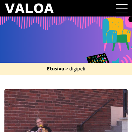
Etusivu
>
digipeli