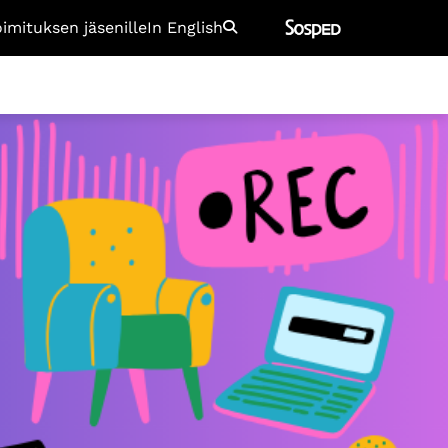
oimituksen jäsenille
In English
Etsi