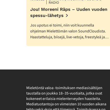
RADIO
Jou! Moreeni Räps – Uuden vuoden
spessu-lähetys
Jos upotus ei toimi, niin voit kuunnella
ohjelman Mielettömän valon SoundCloudista.
Haastatteluja, biisejä, live-vetoja, freestyleä ja…
Mieletöntä valoa -toimituksen mediasisältöjen
taustalla on joukko 18–35-vuotiaita, jotka ovat
kokeneet erilaisia mielenterveyden haasteita.
Mediatuotantoja on viimeisten 10 vuoden aikana
tehty sekä yksin että tiimeissä. Toimituksessa on