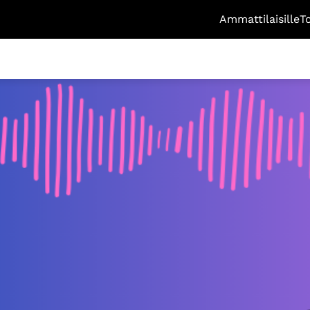
Ammattilaisille
T