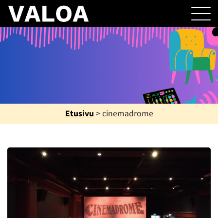
Etusivu
>
cinemadrome