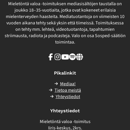
Mieletöntä valoa -toimituksen mediasisältöjen taustalla on
joukko 18–35-vuotiaita, jotka ovat kokeneet erilaisia
mielenterveyden haasteita. Mediatuotantoja on viimeisten 10
vuoden aikana tehty sekä yksin että tiimeissä. Toimituksessa
on tehty mm. lehteä, videotuotantoja, tapahtumien
striimausta, radiota ja podcasteja. Valo on osa Sosped-säätiön
toimintaa.
Facebook
Instagram
Youtube
Spotify
Linkki
sivuston
ulkopuolelle
Pikalinkit
Mediaa!
Tietoa meistä
Yhteystiedot
Yhteystiedot
Mieletöntä valoa -toimitus
Iiris-keskus, 2krs.