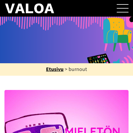
Etusivu
>
burnout