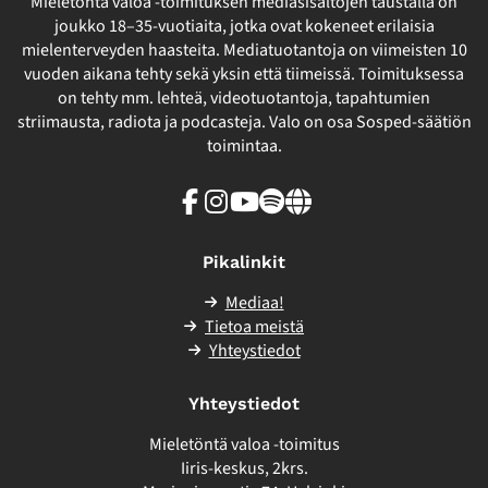
Mieletöntä valoa -toimituksen mediasisältöjen taustalla on
joukko 18–35-vuotiaita, jotka ovat kokeneet erilaisia
mielenterveyden haasteita. Mediatuotantoja on viimeisten 10
vuoden aikana tehty sekä yksin että tiimeissä. Toimituksessa
on tehty mm. lehteä, videotuotantoja, tapahtumien
striimausta, radiota ja podcasteja. Valo on osa Sosped-säätiön
toimintaa.
Facebook
Instagram
Youtube
Spotify
Linkki
sivuston
ulkopuolelle
Pikalinkit
Mediaa!
Tietoa meistä
Yhteystiedot
Yhteystiedot
Mieletöntä valoa -toimitus
Iiris-keskus, 2krs.