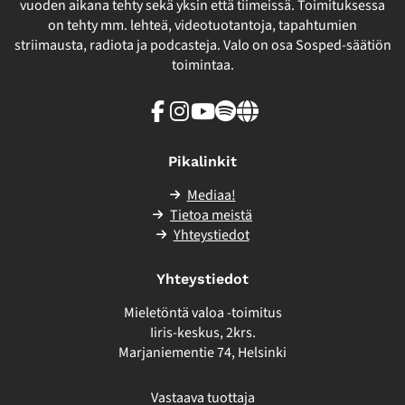
vuoden aikana tehty sekä yksin että tiimeissä. Toimituksessa
on tehty mm. lehteä, videotuotantoja, tapahtumien
striimausta, radiota ja podcasteja. Valo on osa Sosped-säätiön
toimintaa.
Facebook
Instagram
Youtube
Spotify
Linkki
sivuston
ulkopuolelle
Pikalinkit
Mediaa!
Tietoa meistä
Yhteystiedot
Yhteystiedot
Mieletöntä valoa -toimitus
Iiris-keskus, 2krs.
Marjaniementie 74, Helsinki
Vastaava tuottaja