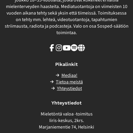
joukko 18–35-vuotiaita, jotka ovat kokeneet erilaisia
mielenterveyden haasteita. Mediatuotantoja on viimeisten 10
vuoden aikana tehty sekä yksin että tiimeissä. Toimituksessa
on tehty mm. lehteä, videotuotantoja, tapahtumien
striimausta, radiota ja podcasteja. Valo on osa Sosped-säätiön
toimintaa.
Facebook
Instagram
Youtube
Spotify
Linkki
sivuston
ulkopuolelle
Pikalinkit
Mediaa!
Tietoa meistä
Yhteystiedot
Yhteystiedot
Mieletöntä valoa -toimitus
Iiris-keskus, 2krs.
Marjaniementie 74, Helsinki