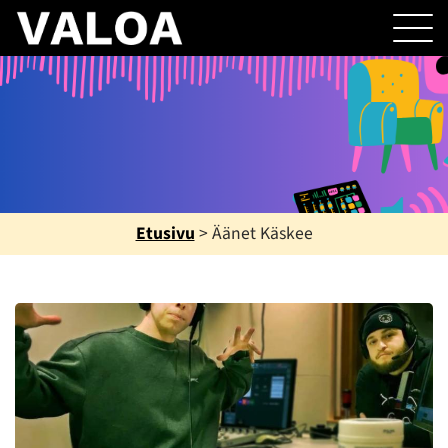
Etusivu
>
Äänet Käskee