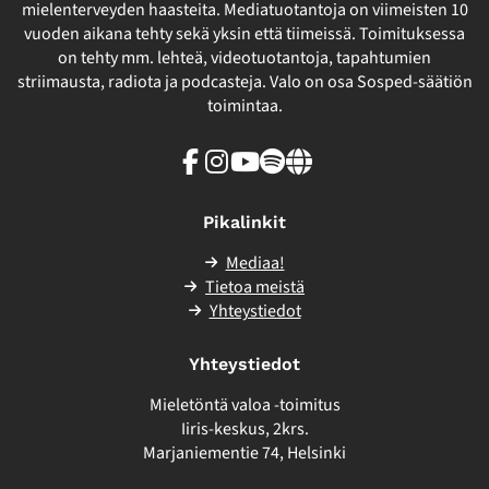
mielenterveyden haasteita. Mediatuotantoja on viimeisten 10
vuoden aikana tehty sekä yksin että tiimeissä. Toimituksessa
on tehty mm. lehteä, videotuotantoja, tapahtumien
striimausta, radiota ja podcasteja. Valo on osa Sosped-säätiön
toimintaa.
Facebook
Instagram
Youtube
Spotify
Linkki
sivuston
ulkopuolelle
Pikalinkit
Mediaa!
Tietoa meistä
Yhteystiedot
Yhteystiedot
Mieletöntä valoa -toimitus
Iiris-keskus, 2krs.
Marjaniementie 74, Helsinki