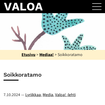
Etusivu
>
Mediaa!
>
Soikkoratamo
Soikkoratamo
7.10.2024
—
Lyriikkaa
,
Media
,
Valoa! -lehti