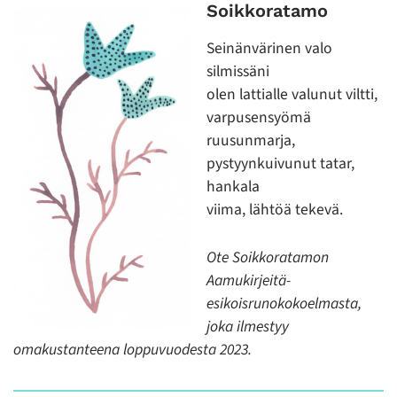
Soikkoratamo
Seinänvärinen valo
silmissäni
olen lattialle valunut viltti,
varpusensyömä
ruusunmarja,
pystyynkuivunut tatar,
hankala
viima, lähtöä tekevä.
Ote Soikkoratamon
Aamukirjeitä-
esikoisrunokokoelmasta,
joka ilmestyy
omakustanteena loppuvuodesta 2023.