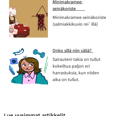
Minimakramee-
seinäkoriste
Minimakramee-seinäkoriste
(salmiakkikuvio rei`illä)
Onko sillä niin väliä?
Sairauteni takia on tullut
kokeiltua paljon eri
harrastuksia, kun niiden
aika on tullut.
Lue uusimmat artikkelit