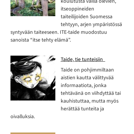
koulutusta vailla olevien,
itseoppineiden
taiteilijoiden Suomessa
tehtyyn, arjen ympäristössä
syntyvään taiteeseen. ITE-taide muodostuu
sanoista “itse tehty elämä”.
Taide, tie tunteisiin
Taide on pohjimmiltaan
aistien kautta välittyvää
informaatiota, jonka
tehtävänä on viihdyttää tai
kauhistuttaa, mutta myös
herättää tunteita ja
oivalluksia.