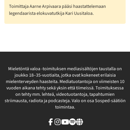
Toimittaja Aarne Arpivaara pääsi haastattelemaan
legendaarista elokuvatutkija Kari Uusitaloa.
Mieletöntä valoa -toimituksen mediasisältöjen taustalla on
joukko 18–35-vuotiaita, jotka ovat kokeneet erilaisia
mielenterveyden haasteita. Mediatuotantoja on viimeisten 10
vuoden aikana tehty sekä yksin että tiimeissä. Toimituksessa
on tehty mm. lehteä, videotuotantoja, tapahtumien
striimausta, radiota ja podcasteja. Valo on osa Sosped-säätiön
toimintaa.
Facebook
Instagram
Youtube
Spotify
Linkki
sivuston