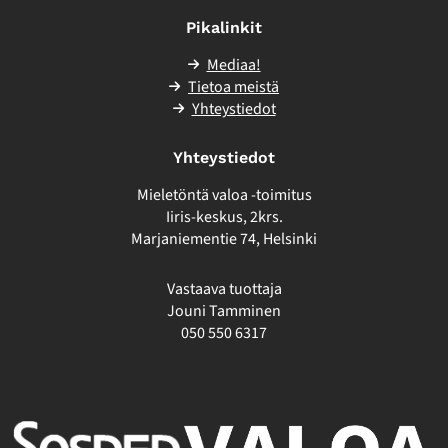
ulkopuolelle
Pikalinkit
Mediaa!
Tietoa meistä
Yhteystiedot
Yhteystiedot
Mieletöntä valoa -toimitus
Iiris-keskus, 2krs.
Marjaniementie 74, Helsinki
Vastaava tuottaja
Jouni Tamminen
050 550 6317