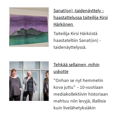
Sanat(on) -taidenäyttely –
haastattelussa taiteilija Kirsi
Härkönen
Taiteilija Kirsi Härköstä
haastateltiin Sanat(on) -
taidenäyttelyssä.
Tehkää sellainen, mihin
uskotte
”Onhan se nyt hemmetin
kova juttu” – 10-vuotiaan
mediakollektiivin historiaan
mahtuu niin levyjä, illallisia
kuin livelähetyksiäkin