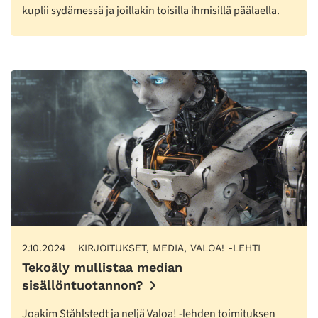
kuplii sydämessä ja joillakin toisilla ihmisillä päälaella.
2.10.2024
KIRJOITUKSET, MEDIA, VALOA! -LEHTI
Tekoäly mullistaa median
sisällöntuotannon?
Joakim Ståhlstedt ja neljä Valoa! -lehden toimituksen