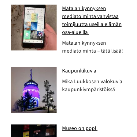
Matalan kynnyksen
mediatoiminta vahvistaa
toimijuutta useilla elämän
osa-alueilla
Matalan kynnyksen
mediatoiminta – tätä lisää!
Kaupunkikuvia
Mika Luukkosen valokuvia
kaupunkiympäristöissä
Museo on pop!