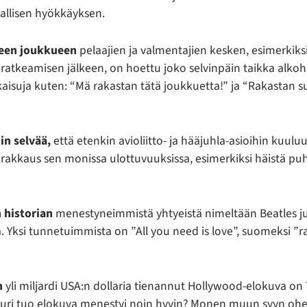
laallisen hyökkäyksen.
neen joukkueen
pelaajien ja valmentajien kesken, esimerkiks
ratkeamisen jälkeen, on hoettu joko selvinpäin taikka alko
okaisuja kuten: “Mä rakastan tätä joukkuetta!” ja “Rakastan s
in selvää,
että etenkin avioliitto- ja hääjuhla-asioihin kuulu
 rakkaus sen monissa ulottuvuuksissa, esimerkiksi häistä 
 historian
menestyneimmistä yhtyeistä nimeltään Beatles ju
 Yksi tunnetuimmista on ”All you need is love”, suomeksi ”r
n
yli miljardi USA:n dollaria tienannut Hollywood-elokuva on 
uuri tuo elokuva menestyi noin hyvin? Monen muun syyn ohe