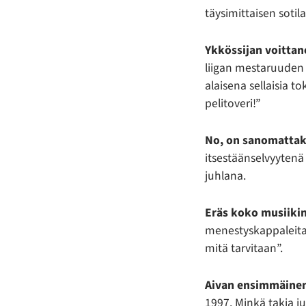
täysimittaisen soti
Ykkössijan voitta
liigan mestaruuden 
alaisena sellaisia t
pelitoveri!”
No, on sanomattak
itsestäänselvyytenä
juhlana.
Eräs koko musiikin
menestyskappaleita.
mitä tarvitaan”.
Aivan ensimmäine
1997. Minkä takia j