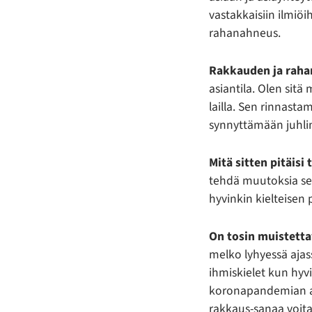
vastakkaisiin ilmiö
rahanahneus.
Rakkauden
ja raha
asiantila. Olen sit
lailla. Sen rinnast
synnyttämään juhli
Mitä sitten pitäisi
tehdä muutoksia sen 
hyvinkin kielteisen 
On tosin muistetta
melko lyhyessä ajas
ihmiskielet kun hyv
koronapandemian ai
rakkaus-sanaa voitais