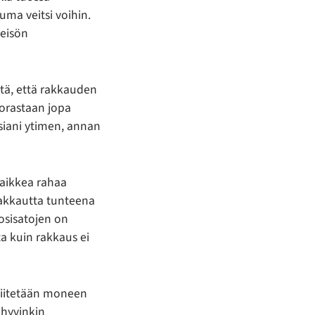
uma veitsi voihin.
leisön
iitä, että rakkauden
uorastaan jopa
siani ytimen, annan
aikkea rahaa
rakkautta tunteena
osisatojen on
a kuin rakkaus ei
 liitetään moneen
 hyvinkin