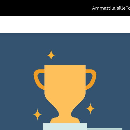
Ammattilaisille
T