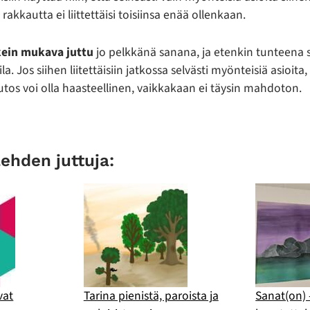
rakkautta ei liittettäisi toisiinsa enää ollenkaan.
kein mukava juttu
jo pelkkänä sanana, ja etenkin tunteen
ila. Jos siihen liitettäisiin jatkossa selvästi myönteisiä asioita
uutos voi olla haasteellinen, vaikkakaan ei täysin mahdoton.
lehden juttuja:
vat
Tarina pienistä, paroista ja
Sanat(on) 