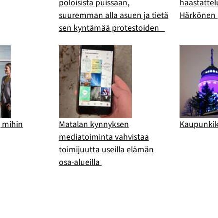
poloisista puissaan,
haastattelu
suuremman alla asuen ja tietä
Härkönen
sen kyntämää protestoiden
, mihin
Matalan kynnyksen
Kaupunkik
mediatoiminta vahvistaa
toimijuutta useilla elämän
osa-alueilla