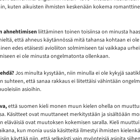
ihin, kuten aikuisten ihmisten keskenään kokema romanttine
n ahnehtimisen
liittäminen toinen toisiinsa on minusta haa
ä mieltä, että ahneus käytännössä mitä tahansa kohtaan ei ol
aminen edes etäisesti avioliiton solmimiseen tai vaikkapa ur
miseen ei ole minusta ongelmatonta ollenkaan.
 tehdä?
Jos minulta kysytään, niin minulla ei ole kykyjä saati
suhteen, että sanaa rakkaus ei liitettäisi vähintään ongelmal
puoleisiin asioihin.
va,
että suomen kieli monen muun kielen ohella on muuttu
sa. Käsitteet ovat muuttaneet merkitystään ja sisältöään m
in eläväisiä ovat muutoksen kokemisen saralla. Kieli muuttui
kana, kun monia uusia käsitteitä ilmestyi ihmisten kielenk
iin käyttää niin, että selkeästi vain myönteisiä asioita siihen