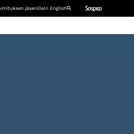
oimituksen jäsenille
In English
Etsi