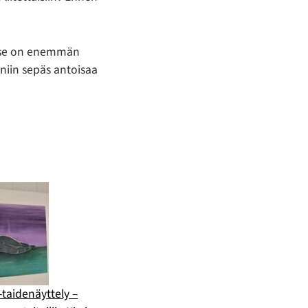
a se on enemmän
, niin sepäs antoisaa
-taidenäyttely –