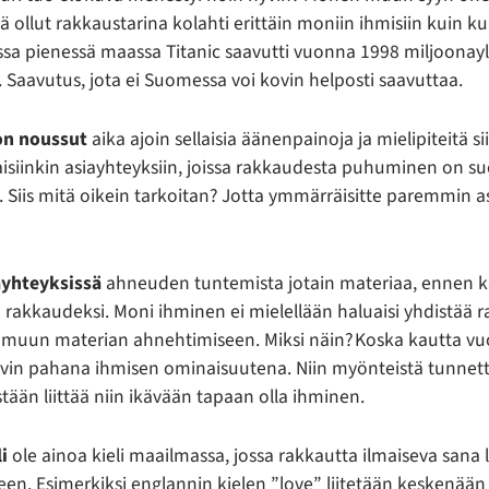
 ollut rakkaustarina kolahti erittäin moniin ihmisiin kuin ku
sa pienessä maassa Titanic saavutti vuonna 1998 miljoonay
. Saavutus, jota ei Suomessa voi kovin helposti saavuttaa.
on noussut
aika ajoin sellaisia äänenpainoja ja mielipiteitä s
llaisiinkin asiayhteyksiin, joissa rakkaudesta puhuminen on s
 Siis mitä oikein tarkoitan? Jotta ymmärräisitte paremmin a
ayhteyksissä
ahneuden tuntemista jotain materiaa, ennen k
rakkaudeksi. Moni ihminen ei mielellään haluaisi yhdistää 
n muun materian ahnehtimiseen. Miksi näin? Koska kautta vu
yvin pahana ihmisen ominaisuutena. Niin myönteistä tunnett
tään liittää niin ikävään tapaan olla ihminen.
i
ole ainoa kieli maailmassa, jossa rakkautta ilmaiseva sana
teen. Esimerkiksi englannin kielen ”love” liitetään keskenään