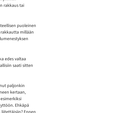
n rakkaus tai
steellisen puoleinen
e rakkautta millään
heilumenestyksen
kka edes valtaa
lisiin saati sitten
nut paljonkin
oneen kertaan,
 esimerkiksi
äyttöön. Ehkäpä
 liitettäisiin? Ennen