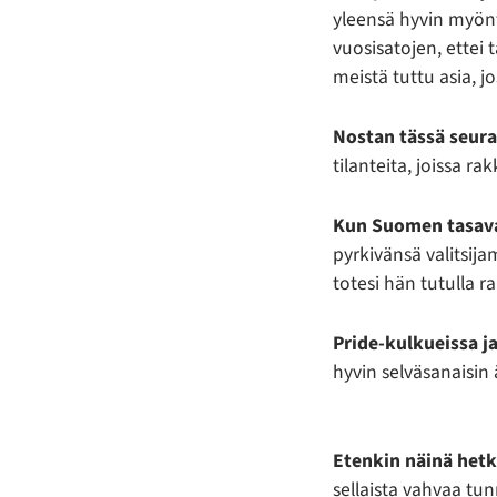
yleensä hyvin myönte
vuosisatojen, ettei
meistä tuttu asia, j
Nostan
tässä seur
tilanteita, joissa 
Kun Suomen tasava
pyrkivänsä valitsij
totesi hän tutulla r
Pride-kulkueissa
j
hyvin selväsanaisin
Etenkin näinä hetk
sellaista vahvaa tu