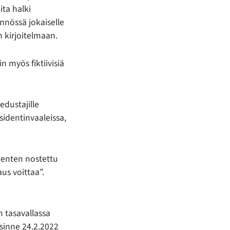
ita halki
nnössä jokaiselle
n kirjoitelmaan.
n myös fiktiivisiä
edustajille
sidentinvaaleissa,
menten nostettu
aus voittaa”.
n tasavallassa
sinne 24.2.2022