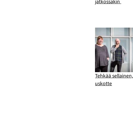
jatkossakin
Tehkää sellainen
uskotte