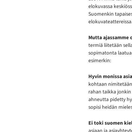
elokuvassa keskiössä
Suomenkin tapaises
elokuvateattereissa
Mutta ajassamme 
termiä liitetään se
sopimatonta laatua.
esimerkin:
Hyvin monissa asi
kohtaan nimitetään 
rahan taikka jonki
ahneutta pidetty h
sopisi heidän mieles
Ei toki suomen kiel
asiaan ja asiayhtey