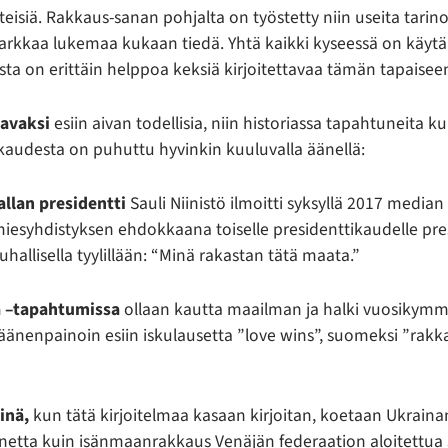
isiä. Rakkaus-sanan pohjalta on työstetty niin useita tarino
 tarkkaa lukemaa kukaan tiedä. Yhtä kaikki kyseessä on käytä
osta on erittäin helppoa keksiä kirjoitettavaa tämän tapaisee
aavaksi
esiin aivan todellisia, niin historiassa tapahtuneita kui
rakkaudesta on puhuttu hyvinkin kuuluvalla äänellä:
llan presidentti
Sauli Niinistö ilmoitti syksyllä 2017 median 
amiesyhdistyksen ehdokkaana toiselle presidenttikaudelle pre
auhallisella tyylillään: “Minä rakastan tätä maata.”
a
–
tapahtumissa
ollaan kautta maailman ja halki vuosikym
 äänenpainoin esiin iskulausetta ”love wins”, suomeksi ”rakk
inä,
kun tätä kirjoitelmaa kasaan kirjoitan, koetaan Ukraina
nnetta kuin isänmaanrakkaus Venäjän federaation aloitettua 