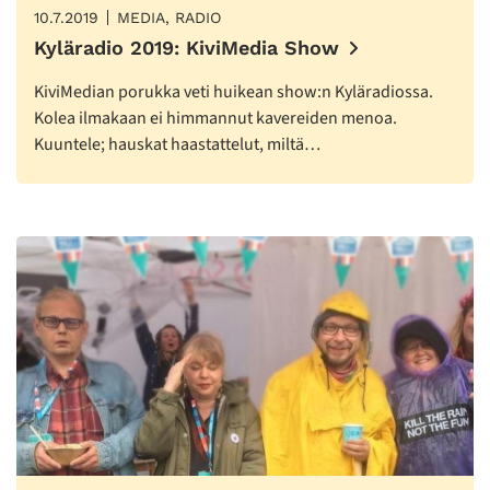
10.7.2019
MEDIA, RADIO
Kyläradio 2019: KiviMedia Show
KiviMedian porukka veti huikean show:n Kyläradiossa.
Kolea ilmakaan ei himmannut kavereiden menoa.
Kuuntele; hauskat haastattelut, miltä…