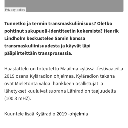
Tunnetko ja termin transmaskuliinisuus? Oletko
pohtinut sukupuoli-identiteetin kokemista? Henrik
Lindholm keskustelee Samin kanssa
transmaskuliinisuudesta ja käyvät läpi
pääpiirteittäin transprosessia.
Haastattelu on toteutettu Maailma kylässä -festivaaleilla
2019 osana Kyläradion ohjelmaa. Kyläradion takana
ovat Mieletöntä valoa -hankkeen osallistujat ja
lähetykset kuuluivat suorana Lähiradion taajuudelta
(100.3 mHZ).
Kuuntele lisää
Kyläradio 2019 -ohjelmia