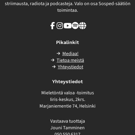
striimausta, radiota ja podcasteja. Valo on osa Sosped-säätiön
toimintaa.
Facebook
Instagram
Youtube
Spotify
Linkki
sivuston
ulkopuolelle
Pikalinkit
Mediaa!
Tietoa meistä
Yhteystiedot
Yhteystiedot
Mieletöntä valoa -toimitus
Iiris-keskus, 2krs.
Marjaniementie 74, Helsinki
Vastaava tuottaja
Jouni Tamminen
050 550 6317