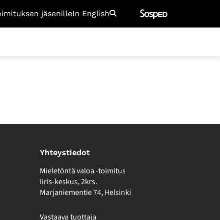
oimituksen jäsenille
In English
Etsi
Yhteystiedot
Mieletöntä valoa -toimitus
Iiris-keskus, 2krs.
Marjaniementie 74, Helsinki
Vastaava tuottaja