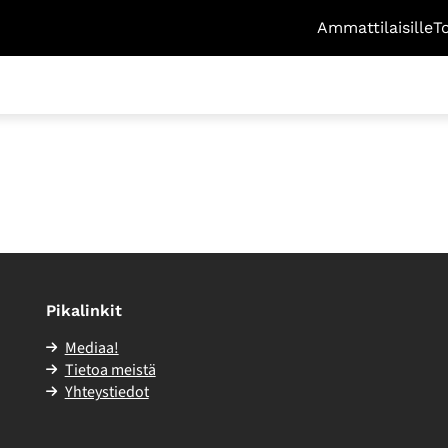
Ammattilaisille
T
 – just sun media!
Pikalinkit
Mediaa!
Tietoa meistä
Yhteystiedot