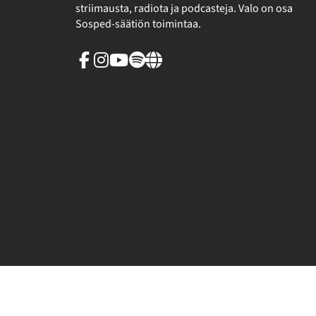
striimausta, radiota ja podcasteja. Valo on osa
Sosped-säätiön toimintaa.
Facebook
Instagram
Youtube
Spotify
Linkki
sivuston
ulkopuolelle